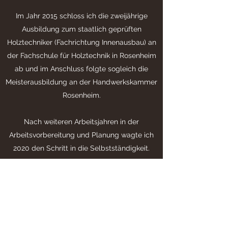
Im Jahr 2015 schloss ich die zweijährige
Ausbildung zum staatlich geprüften
Holztechniker (Fachrichtung Innenausbau) an
der Fachschule für Holztechnik in Rosenheim
ab und im Anschluss folgte sogleich die
Meisterausbildung an der Handwerkskammer
Rosenheim.
Nach weiteren Arbeitsjahren in der
Arbeitsvorbereitung und Planung wagte ich
2020 den Schritt in die Selbstständigkeit.
Überzeugen Sie sich selbst in einem
persönlichen Beratungsgespräch. Ich
begleite Ihr Projekt, von der ersten Idee bis
hin zur Montage.